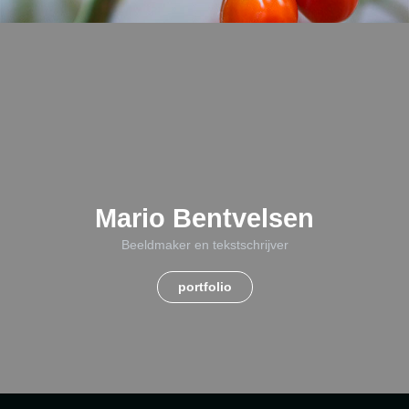
Mario Bentvelsen
Beeldmaker en tekstschrijver
portfolio